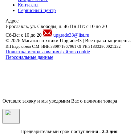
Контакты
Сервисный центр
Адрес
Ярославль, ул. Свободы, д. 46
Пн-Пт: с 10 до 20
Сб-Вс: с 10 до 20
upgrade33@list.ru
© 2026 Магазин техники Upgrade33 | Все права защищены.
ИП Евдокимов С.М. ИНН 330971867061 ОГРН 318332800021232
Политика использования файлов cookie
Персональные данные
Внимание! Предложения размещенные на данном сайте носят исключительно
информационный характер и не являются публичной офертой, определяемой
положениями части 2 статьи 437 ГК РФ. Внешний вид товара, включая цвет, могут
незначительно отличаться от представленных на фотографии. Указанная на сайте цен
Товара может быть изменена Продавцом в одностороннем порядке до подтверждени
заказа сотрудниками магазина.
Оставьте заявку и мы уведомим Вас о наличии товара
Предварительный срок поступления -
2-3 дня